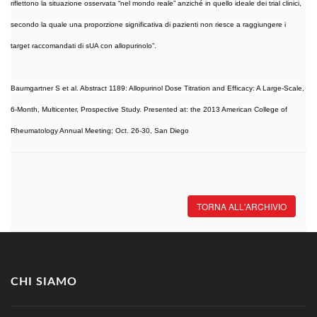
riflettono la situazione osservata “nel mondo reale” anziché in quello ideale dei trial clinici,
secondo la quale una proporzione significativa di pazienti non riesce a raggiungere i
target raccomandati di sUA con allopurinolo”.
Baumgartner S et al. Abstract 1189: Allopurinol Dose Titration and Efficacy: A Large-Scale,
6-Month, Multicenter, Prospective Study. Presented at: the 2013 American College of
Rheumatology Annual Meeting; Oct. 26-30, San Diego
TORNA ALL'ARCHIVIO
CHI SIAMO