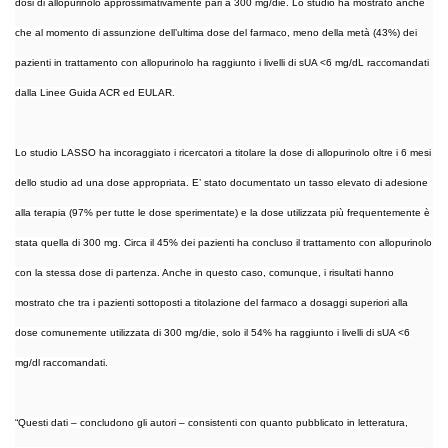
dosi di allopurinolo approssimativamente pari a 300 mg/die. Lo studio ha mostrato anche
che al momento di assunzione dell’ultima dose del farmaco, meno della metà (43%) dei
pazienti in trattamento con allopurinolo ha raggiunto i livelli di sUA <6 mg/dL raccomandati
dalla Linee Guida ACR ed EULAR.
Lo studio LASSO ha incoraggiato i ricercatori a titolare la dose di allopurinolo oltre i 6 mesi
dello studio ad una dose appropriata. E’ stato documentato un tasso elevato di adesione
alla terapia (97% per tutte le dose sperimentate) e la dose utilizzata più frequentemente è
stata quella di 300 mg. Circa il 45% dei pazienti ha concluso il trattamento con allopurinolo
con la stessa dose di partenza. Anche in questo caso, comunque, i risultati hanno
mostrato che tra i pazienti sottoposti a titolazione del farmaco a dosaggi superiori alla
dose comunemente utilizzata di 300 mg/die, solo il 54% ha raggiunto i livelli di sUA <6
mg/dl raccomandati.
“Questi dati – concludono gli autori – consistenti con quanto pubblicato in letteratura,