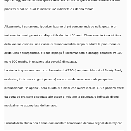
tophi e peggioramento della qualità della vita. Inoltre, la gotta è stata associata a seri
problemi di salute, quali le malattie CV, il diabete e il danno renale.
Allopurinolo, il trattamento ipouricemizzante di più comune impiego nella gotta, è un
trattamento ormai genericato disponibile da più di 50 anni. Chimicamente è un inibitore
della xantina-ossidasi, una classe di farmaci aventi lo scopo di ridurre la produzione di
acido urico nell’organismo, e il suo impiego è raccomandato a dosaggi compresi tra 100
mg e 900 mg/die, in relazione alla severità di malattia.
Lo studio in questione, noto con l’acronimo LASSO (Long-term Allopurinol Safety Study
evaluating Outcomes in gout patients) era uno studio osservazionale prospettico
internazionale, “in aperto”, della durata di 6 mesi, che aveva incluso 1.735 pazienti affetti
da gotta ed era stato disegnato allo scopo di valutare la sicurezza e l’efficacia di dosi
medicalmente appropriate del farmaco.
I risultati dello studio non hanno documentato l’emersione di nuovi segnali di safety con