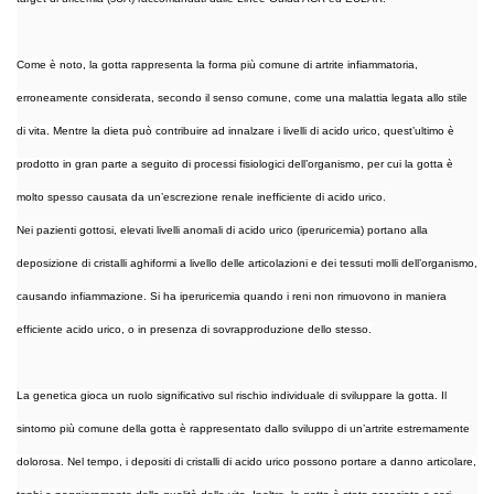
Come è noto, la gotta rappresenta la forma più comune di artrite infiammatoria,
erroneamente considerata, secondo il senso comune, come una malattia legata allo stile
di vita. Mentre la dieta può contribuire ad innalzare i livelli di acido urico, quest’ultimo è
prodotto in gran parte a seguito di processi fisiologici dell’organismo, per cui la gotta è
molto spesso causata da un’escrezione renale inefficiente di acido urico.
Nei pazienti gottosi, elevati livelli anomali di acido urico (iperuricemia) portano alla
deposizione di cristalli aghiformi a livello delle articolazioni e dei tessuti molli dell’organismo,
causando infiammazione. Si ha iperuricemia quando i reni non rimuovono in maniera
efficiente acido urico, o in presenza di sovrapproduzione dello stesso.
La genetica gioca un ruolo significativo sul rischio individuale di sviluppare la gotta. Il
sintomo più comune della gotta è rappresentato dallo sviluppo di un’artrite estremamente
dolorosa. Nel tempo, i depositi di cristalli di acido urico possono portare a danno articolare,