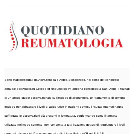
Sono stati presentati da AstraZeneca e Ardea Biosciences, nel corso del congresso
annuale dell’American College of Rheumatology, appena conclusosi a San Diego, i risultati
di un ampio studio osservazionale sull’impiego di allopurinolo, un trattamento di comune
impiego per abbassare i livelli di acido urico in pazienti gottosi. I risultati ottenuti hanno
suffragato le osservazioni già presenti in letteratura, confermando come il farmaco,
utilizzato nel modo corrente, non consenta a tutti i pazienti gottosi di raggiungere i livelli
target di uricemia (sUA) raccomandati dalle Linee Guida ACR ed EULAR.