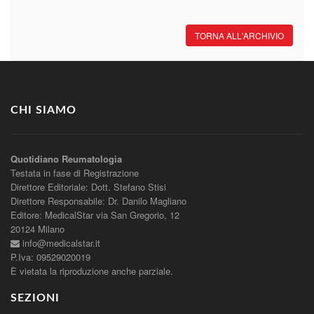
TORNA ALL'ARCHIVIO
CHI SIAMO
Quotidiano Reumatologia
Testata in fase di Registrazione
Direttore Editoriale: Dott. Stefano Stisi
Direttore Responsabile: Dr. Danilo Magliano
Editore: MedicalStar via San Gregorio, 12
20124 Milano
info@medicalstar.it
P.Iva: 09529020019
È vietata la riproduzione anche parziale.
SEZIONI