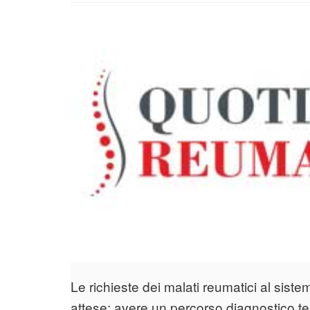
Le richieste dei malati reumatici al sis
attese: avere un percorso diagnostico te