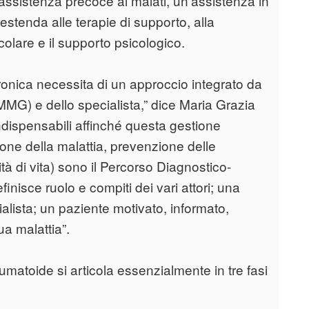
l’assistenza precoce ai malati, un’assistenza in
stenda alle terapie di supporto, alla
olare e il supporto psicologico.
ronica necessita di un approccio integrato da
MG) e dello specialista,” dice Maria Grazia
ndispensabili affinché questa gestione
ione della malattia, prevenzione delle
à di vita) sono il Percorso Diagnostico-
nisce ruolo e compiti dei vari attori; una
lista; un paziente motivato, informato,
a malattia”.
eumatoide si articola essenzialmente in tre fasi