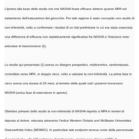
L’ipotesi alla base dello studio era che NASHA fosse efficace almeno quanto MPA nel
trattamento dell’osteoartrosi del ginocchio. Per tale ragione è stato concepito uno studio di
non-inferiorità, volto a confermare i risultati di un trial preliminare in cui era stata osservata
una differenza di efficacia non statisticamente significativa fra NASHA e l’iniezione intra-
articolare di triamcinolone (3).
Lo studio qui presentato (1) aveva un disegno prospettico, multicentrico, randomizzato,
controllato verso MPA, in doppio cieco, volto a valutare la non-inferiorità. La prima fase in
cieco aveva una durata di 26 mesi, al termine della quale tutti i pazienti ricevevano
NASHA (unica fase di estensione in aperto).
Obiettivo primario dello studio la non-inferiorità di NASHA rispetto a MPA in termini di
risposta al dolore, misurata attraverso l’indice Western Ontario and McMaster Universities
Osteoarthritis Index (WOMAC). In particolare tale endpoint teneva conto della percentuale