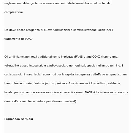
miglioramenti di lungo termine senza aumento delle sensibilità o del rischio di
complicazioni.
Da dove nasce l’esigenza di nuove formulazioni a somministrazione locale per il
trattamento dell’OA?
Gli antiinfiammatori orali tradizionalmente impiegati (FANS e anti COX2) hanno una
tollerabilitò gastro intestinale e cardiovascolare non ottimali, specie nel lungo termine. I
corticosteroidi intra-articolari sono noti per la rapida insorgenza dell’effetto terapeutico, ma
hanno breve durata d’azione (non superiore a 4 settimane) e il loro utilizzo, sebbene
locale, può comunque essere associato ad eventi avversi. NASHA ha invece mostrato una
durata d’azione che si protrae per almeno 6 mesi (4).
Francesca Sernissi