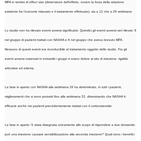
MPA in termini di effect size (dimensione dell’effetto, ovvero la forza della relazione
esistente fra l’outcome misurato e il trattamento effettuato), sia a 12 che a 26 settimane.
Lo studio non ha rilevato eventi avversi significativi. Quindici gli eventi avversi seri rilevati, 9
nel gruppo di pazienti trattati con NASHA e 6 nel gruppo che aveva ricevuto MPA.
Nessuno di questi eventi era riconducibile al trattamento oggetto dello studio. Fra gli
eventi avversi osservati in entrambi i gruppi vi erano dolore al sito di iniezione, rigidità
articolare ed edema.
La fase in aperto con NASHA alla settimana 26 ha determinato, in tutti i pazienti,
miglioramenti che si sono protratti fino alla settimana 52, dimostrando che NASHA è
efficacie anche nei pazienti precedentemente trattati con il corticosteroide.
La fase in aperto “è stata disegnata unicamente allo scopo di rispondere a due domande:
può una iniezione causare sensibilizzazione alla seconda iniezione? Quali sono i benefici