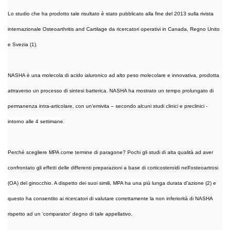
Lo studio che ha prodotto tale risultato è stato pubblicato alla fine del 2013 sulla rivista
internazionale Osteoarthritis and Cartilage da ricercatori operativi in Canada, Regno Unito
e Svezia (1).
NASHA è una molecola di acido ialuronico ad alto peso molecolare e innovativa, prodotta
attraverso un processo di sintesi batterica. NASHA ha mostrato un tempo prolungato di
permanenza intra-articolare, con un’emivita – secondo alcuni studi clinici e preclinici -
intorno alle 4 settimane.
Perché scegliere MPA come termine di paragone? Pochi gli studi di alta qualità ad aver
confrontato gli effetti delle differenti preparazioni a base di corticosteroidi nell’osteoartrosi
(OA) del ginocchio. A dispetto dei suoi simili, MPA ha una più lunga durata d’azione (2) e
questo ha consentito ai ricercatori di valutare correttamente la non inferiorità di NASHA
rispetto ad un ‘comparator’ degno di tale appellativo.