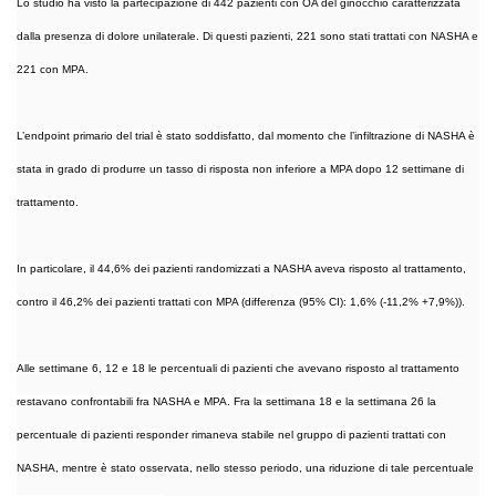
Lo studio ha visto la partecipazione di 442 pazienti con OA del ginocchio caratterizzata
dalla presenza di dolore unilaterale. Di questi pazienti, 221 sono stati trattati con NASHA e
221 con MPA.
L’endpoint primario del trial è stato soddisfatto, dal momento che l’infiltrazione di NASHA è
stata in grado di produrre un tasso di risposta non inferiore a MPA dopo 12 settimane di
trattamento.
In particolare, il 44,6% dei pazienti randomizzati a NASHA aveva risposto al trattamento,
contro il 46,2% dei pazienti trattati con MPA (differenza (95% CI): 1,6% (-11,2% +7,9%)).
Alle settimane 6, 12 e 18 le percentuali di pazienti che avevano risposto al trattamento
restavano confrontabili fra NASHA e MPA. Fra la settimana 18 e la settimana 26 la
percentuale di pazienti responder rimaneva stabile nel gruppo di pazienti trattati con
NASHA, mentre è stato osservata, nello stesso periodo, una riduzione di tale percentuale