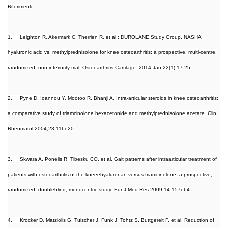
Riferimenti
1. Leighton R, Akermark C, Therrien R, et al.; DUROLANE Study Group. NASHA
hyaluronic acid vs. methylprednisolone for knee osteoarthritis: a prospective, multi-centre,
randomized, non-inferiority trial. Osteoarthritis Cartilage. 2014 Jan;22(1):17-25.
2. Pyne D, Ioannou Y, Mootoo R, Bhanji A. Intra-articular steroids in knee osteoarthritis:
a comparative study of triamcinolone hexacetonide and methylprednisolone acetate. Clin
Rheumatol 2004;23:116e20.
3. Skwara A, Ponelis R, Tibesku CO, et al. Gait patterns after intraarticular treatment of
patients with osteoarthritis of the kneeehyaluronan versus triamcinolone: a prospective,
randomized, doubleblind, monocentric study. Eur J Med Res 2009;14:157e64.
4. Krocker D, Matziolis G, Tuischer J, Funk J, Tohtz S, Buttgereit F, et al. Reduction of