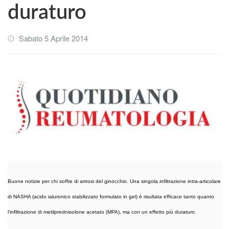
duraturo
Sabato 5 Aprile 2014
Buone notizie per chi soffre di artrosi del ginocchio. Una singola infiltrazione intra-articolare
di NASHA (acido ialuronico stabilizzato formulato in gel) è risultata efficace tanto quanto
l’infiltrazione di metilprednisolone acetato (MPA), ma con un effetto più duraturo.