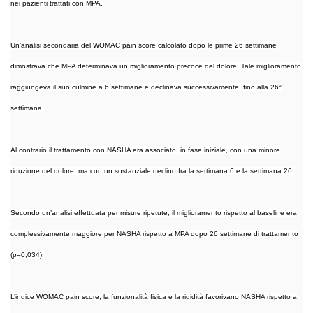
nei pazienti trattati con MPA.
Un’analisi secondaria del WOMAC pain score calcolato dopo le prime 26 settimane
dimostrava che MPA determinava un miglioramento precoce del dolore. Tale miglioramento
raggiungeva il suo culmine a 6 settimane e declinava successivamente, fino alla 26°
settimana.
Al contrario il trattamento con NASHA era associato, in fase iniziale, con una minore
riduzione del dolore, ma con un sostanziale declino fra la settimana 6 e la settimana 26.
Secondo un’analisi effettuata per misure ripetute, il miglioramento rispetto al baseline era
complessivamente maggiore per NASHA rispetto a MPA dopo 26 settimane di trattamento
(p=0,034).
L’indice WOMAC pain score, la funzionalità fisica e la rigidità favorivano NASHA rispetto a