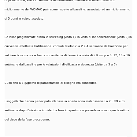
di pazienti che, alla 12° settimana di trattamento, mostravano almeno il 40% di
miglioramento del WOMAC pain score rispetto al baseline, associato ad un miglioramento
di 5 punti in valore assoluto.
Le visite programmate erano lo screening (visita 1), la visita di randomizzazione (visita 2) in
cui veniva effettuata l’infiltrazione, controlli telefonici a 2 e 4 settimane dall’iniezione per
valutare la sicurezza e l’uso concomitante di farmaci, e visite di follow up a 6, 12, 18 e 16
settimane dal baseline per le valutazioni di efficacia e sicurezza (visite da 3 a 6).
L’uso fino a 3 g/giorno di paracetamolo al bisogno era consentito.
I soggetti che hanno partecipato alla fase in aperto sono stati osservati a 28, 39 e 52
settimane dopo l’iniezione iniziale. La fase in aperto non prevedeva comunque la rottura
del cieco della fase precedente.