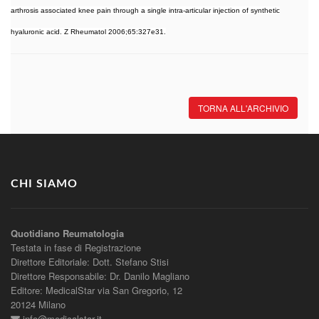
arthrosis associated knee pain through a single intra-articular injection of synthetic
hyaluronic acid. Z Rheumatol 2006;65:327e31.
TORNA ALL'ARCHIVIO
CHI SIAMO
Quotidiano Reumatologia
Testata in fase di Registrazione
Direttore Editoriale: Dott. Stefano Stisi
Direttore Responsabile: Dr. Danilo Magliano
Editore: MedicalStar via San Gregorio, 12
20124 Milano
info@medicalstar.it