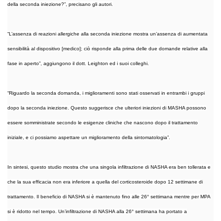
della seconda iniezione?”, precisano gli autori.
“L’assenza di reazioni allergiche alla seconda iniezione mostra un’assenza di aumentata
sensibilità al dispositivo [medico]; ciò risponde alla prima delle due domande relative alla
fase in aperto”, aggiungono il dott. Leighton ed i suoi colleghi.
“Riguardo la seconda domanda, i miglioramenti sono stati osservati in entrambi i gruppi
dopo la seconda iniezione. Questo suggerisce che ulteriori iniezioni di MASHA possono
essere somministrate secondo le esigenze cliniche che nascono dopo il trattamento
iniziale, e ci possiamo aspettare un miglioramento della sintomatologia”.
In sintesi, questo studio mostra che una singola infiltrazione di NASHA era ben tollerata e
che la sua efficacia non era inferiore a quella del corticosteroide dopo 12 settimane di
trattamento. Il beneficio di NASHA si è mantenuto fino alle 26° settimana mentre per MPA
si è ridotto nel tempo. Un’infiltrazione di NASHA alla 26° settimana ha portato a