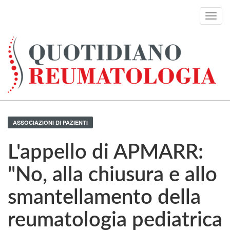
Toggl
navig
ASSOCIAZIONI DI PAZIENTI
L'appello di APMARR:
"No, alla chiusura e allo
smantellamento della
reumatologia pediatrica