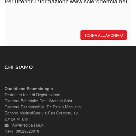
Per ulteriori informazioni: www.sclerodermia.net
TORNA ALL'ARCHIVIO
CHI SIAMO
Quotidiano Reumatologia
Testata in fase di Registrazione
Direttore Editoriale: Dott. Stefano Stisi
Direttore Responsabile: Dr. Danilo Magliano
Editore: MedicalStar via San Gregorio, 12
20124 Milano
info@medicalstar.it
P.Iva: 09529020019