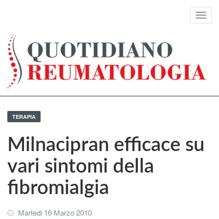
Toggl
navig
TERAPIA
Milnacipran efficace su
vari sintomi della
fibromialgia
Martedi 16 Marzo 2010