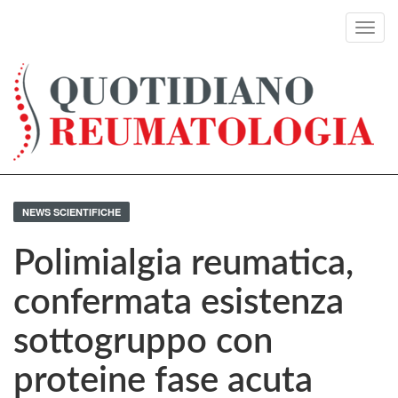
Toggl
navig
NEWS SCIENTIFICHE
Polimialgia reumatica,
confermata esistenza
sottogruppo con
proteine fase acuta