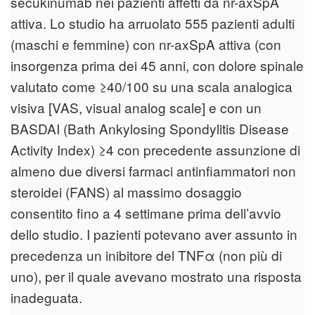
secukinumab nei pazienti affetti da nr-axSpA
attiva. Lo studio ha arruolato 555 pazienti adulti
(maschi e femmine) con nr-axSpA attiva (con
insorgenza prima dei 45 anni, con dolore spinale
valutato come ≥40/100 su una scala analogica
visiva [VAS, visual analog scale] e con un
BASDAI (Bath Ankylosing Spondylitis Disease
Activity Index) ≥4 con precedente assunzione di
almeno due diversi farmaci antinfiammatori non
steroidei (FANS) al massimo dosaggio
consentito fino a 4 settimane prima dell’avvio
dello studio. I pazienti potevano aver assunto in
precedenza un inibitore del TNFα (non più di
uno), per il quale avevano mostrato una risposta
inadeguata.