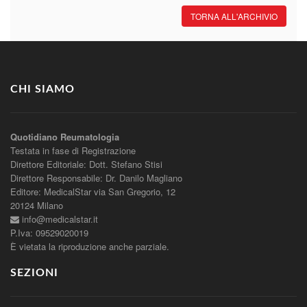
TORNA ALL'ARCHIVIO
CHI SIAMO
Quotidiano Reumatologia
Testata in fase di Registrazione
Direttore Editoriale: Dott. Stefano Stisi
Direttore Responsabile: Dr. Danilo Magliano
Editore: MedicalStar via San Gregorio, 12
20124 Milano
info@medicalstar.it
P.Iva: 09529020019
È vietata la riproduzione anche parziale.
SEZIONI