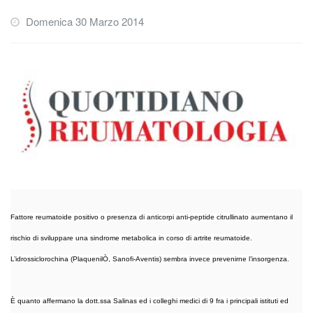
Domenica 30 Marzo 2014
Fattore reumatoide positivo o presenza di anticorpi anti-peptide citrullinato aumentano il
rischio di sviluppare una sindrome metabolica in corso di artrite reumatoide.
L’idrossiclorochina (PlaquenilÒ, Sanofi-Aventis) sembra invece prevenirne l’insorgenza.
È quanto affermano la dott.ssa Salinas ed i colleghi medici di 9 fra i principali istituti ed