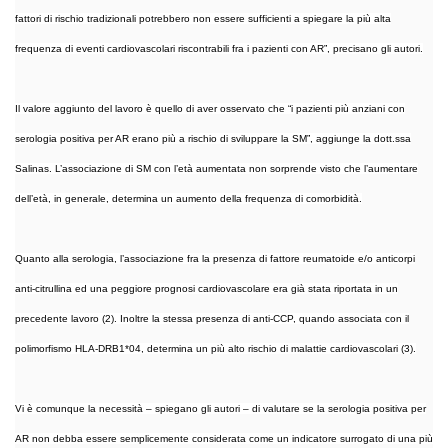
fattori di rischio tradizionali potrebbero non essere sufficienti a spiegare la più alta
frequenza di eventi cardiovascolari riscontrabili fra i pazienti con AR”, precisano gli autori.
Il valore aggiunto del lavoro è quello di aver osservato che “i pazienti più anziani con
serologia positiva per AR erano più a rischio di sviluppare la SM”, aggiunge la dott.ssa
Salinas. L’associazione di SM con l’età aumentata non sorprende visto che l’aumentare
dell’età, in generale, determina un aumento della frequenza di comorbidità.
Quanto alla serologia, l’associazione fra la presenza di fattore reumatoide e/o anticorpi
anti-citrullina ed una peggiore prognosi cardiovascolare era già stata riportata in un
precedente lavoro (2). Inoltre la stessa presenza di anti-CCP, quando associata con il
polimorfismo HLA-DRB1*04, determina un più alto rischio di malattie cardiovascolari (3).
Vi è comunque la necessità – spiegano gli autori – di valutare se la serologia positiva per
AR non debba essere semplicemente considerata come un indicatore surrogato di una più