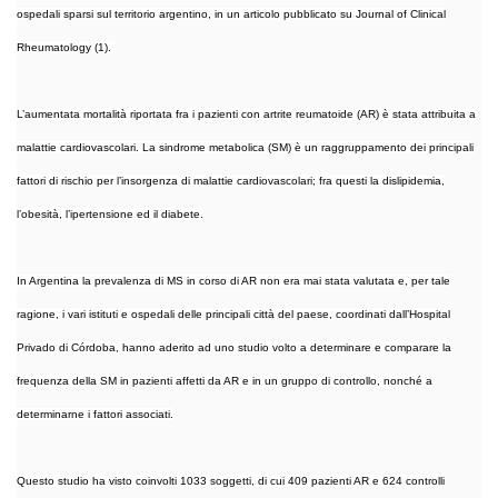
ospedali sparsi sul territorio argentino, in un articolo pubblicato su Journal of Clinical
Rheumatology (1).
L’aumentata mortalità riportata fra i pazienti con artrite reumatoide (AR) è stata attribuita a
malattie cardiovascolari. La sindrome metabolica (SM) è un raggruppamento dei principali
fattori di rischio per l’insorgenza di malattie cardiovascolari; fra questi la dislipidemia,
l’obesità, l’ipertensione ed il diabete.
In Argentina la prevalenza di MS in corso di AR non era mai stata valutata e, per tale
ragione, i vari istituti e ospedali delle principali città del paese, coordinati dall’Hospital
Privado di Córdoba, hanno aderito ad uno studio volto a determinare e comparare la
frequenza della SM in pazienti affetti da AR e in un gruppo di controllo, nonché a
determinarne i fattori associati.
Questo studio ha visto coinvolti 1033 soggetti, di cui 409 pazienti AR e 624 controlli