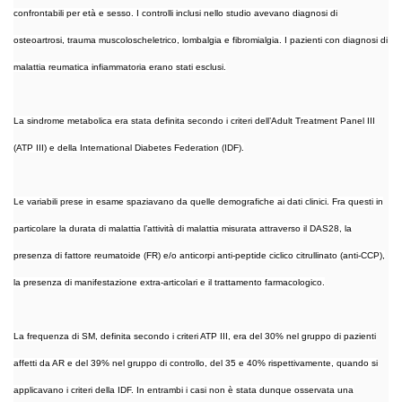
confrontabili per età e sesso. I controlli inclusi nello studio avevano diagnosi di
osteoartrosi, trauma muscoloscheletrico, lombalgia e fibromialgia. I pazienti con diagnosi di
malattia reumatica infiammatoria erano stati esclusi.
La sindrome metabolica era stata definita secondo i criteri dell’Adult Treatment Panel III
(ATP III) e della International Diabetes Federation (IDF).
Le variabili prese in esame spaziavano da quelle demografiche ai dati clinici. Fra questi in
particolare la durata di malattia l’attività di malattia misurata attraverso il DAS28, la
presenza di fattore reumatoide (FR) e/o anticorpi anti-peptide ciclico citrullinato (anti-CCP),
la presenza di manifestazione extra-articolari e il trattamento farmacologico.
La frequenza di SM, definita secondo i criteri ATP III, era del 30% nel gruppo di pazienti
affetti da AR e del 39% nel gruppo di controllo, del 35 e 40% rispettivamente, quando si
applicavano i criteri della IDF. In entrambi i casi non è stata dunque osservata una