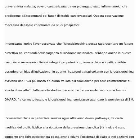
grave attività malattia, ovvero caratterizzata da un prolungato stato infiammatorio, che
predispone all’accentuarsi dei fattori di rischio cardiovascolari. Questa osservazione
“necessita di essere corroborata da studi prospettici”.
Interessante inoltre l’aver osservato che l’idrossiclorochina possa rappresentare un fattore
protettivo nei confronti dell’insorgenza di sindrome metabolica, sebbene anche in questo
caso siano necessarie ulteriori indagini per poterlo confermare. Non è infatti possibile
escludere un bias di indicazione, in quanto “i pazienti trattati soltanto con idrossiclorochina
avevano una PCR più bassa ed erano fra loro più simili anche per altre caratteristiche di
attività di malattia”. Tuttavia altri studi in precedenza hanno evidenziato come l’uso di
DMARD, fra cui metotrexato e idrossiclorochina, sembrasse attenuare la prevalenza di SM.
L’idrossiclorochina in particolare sembra agire attraverso diversi pathways, fra cui la
modifica del profilo lipidico e la riduzione della pressione diastolica (4). Inoltre è stato
suggerito che l’idrossiclorochina possa anche ridurre l’incidenza di diabete nei pazienti con