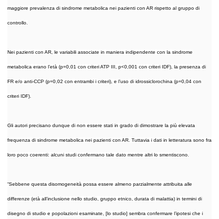
maggiore prevalenza di sindrome metabolica nei pazienti con AR rispetto al gruppo di
controllo.
Nei pazienti con AR, le variabili associate in maniera indipendente con la sindrome
metabolica erano l’età (p=0,01 con criteri ATP III, p<0,001 con criteri IDF), la presenza di
FR e/o anti-CCP (p=0,02 con entrambi i criteri), e l’uso di idrossiclorochina (p=0,04 con
criteri IDF).
Gli autori precisano dunque di non essere stati in grado di dimostrare la più elevata
frequenza di sindrome metabolica nei pazienti con AR. Tuttavia i dati in letteratura sono fra
loro poco coerenti: alcuni studi confermano tale dato mentre altri lo smentiscono.
“Sebbene questa disomogeneità possa essere almeno parzialmente attribuita alle
differenze (età all’inclusione nello studio, gruppo etnico, durata di malattia) in termini di
disegno di studio e popolazioni esaminate, [lo studio] sembra confermare l’ipotesi che i