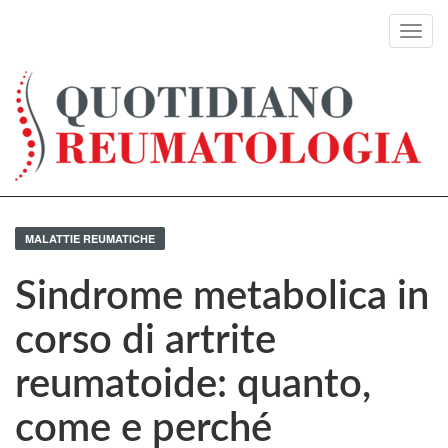
Toggl
navig
MALATTIE REUMATICHE
Sindrome metabolica in
corso di artrite
reumatoide: quanto,
come e perché