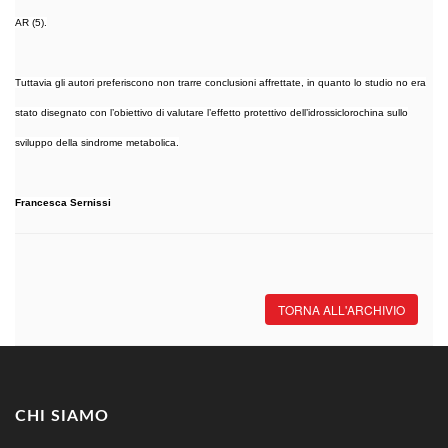
AR (5).
Tuttavia gli autori preferiscono non trarre conclusioni affrettate, in quanto lo studio no era
stato disegnato con l’obiettivo di valutare l’effetto protettivo dell’idrossiclorochina sullo
sviluppo della sindrome metabolica.
Francesca Sernissi
TORNA ALL'ARCHIVIO
CHI SIAMO