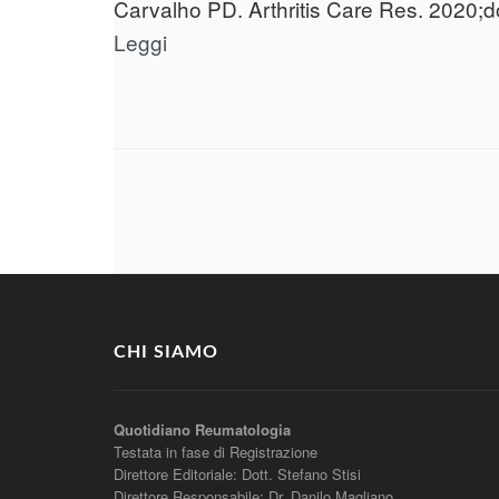
Carvalho PD. Arthritis Care Res. 2020;d
Leggi
CHI SIAMO
Quotidiano Reumatologia
Testata in fase di Registrazione
Direttore Editoriale: Dott. Stefano Stisi
Direttore Responsabile: Dr. Danilo Magliano