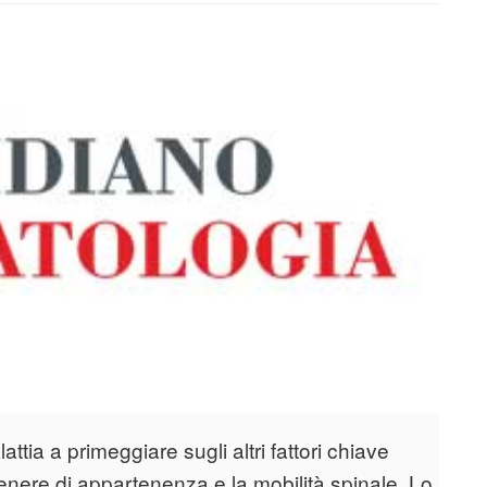
lattia a primeggiare sugli altri fattori chiave
l genere di appartenenza e la mobilità spinale. Lo