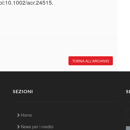
oi:10.1002/acr.24515.
TORNA ALL'ARCHIVIO
SEZIONI
S
Home
News per i medici