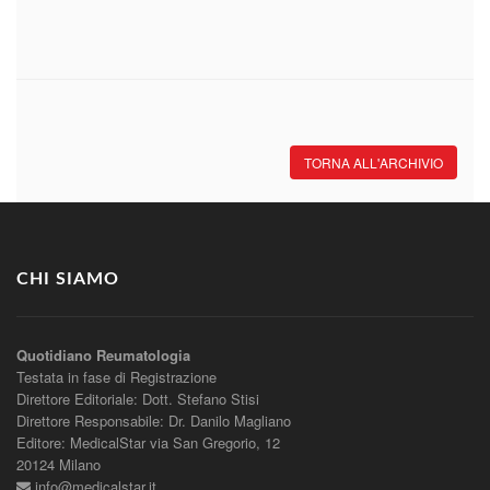
TORNA ALL'ARCHIVIO
CHI SIAMO
Quotidiano Reumatologia
Testata in fase di Registrazione
Direttore Editoriale: Dott. Stefano Stisi
Direttore Responsabile: Dr. Danilo Magliano
Editore: MedicalStar via San Gregorio, 12
20124 Milano
info@medicalstar.it