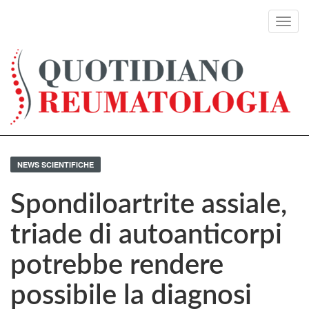
Toggl
navig
NEWS SCIENTIFICHE
Spondiloartrite assiale,
triade di autoanticorpi
potrebbe rendere
possibile la diagnosi