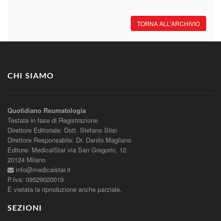
TORNA ALL'ARCHIVIO
CHI SIAMO
Quotidiano Reumatologia
Testata in fase di Registrazione
Direttore Editoriale: Dott. Stefano Stisi
Direttore Responsabile: Dr. Danilo Magliano
Editore: MedicalStar via San Gregorio, 12
20124 Milano
info@medicalstar.it
P.Iva: 09529020019
È vietata la riproduzione anche parziale.
SEZIONI