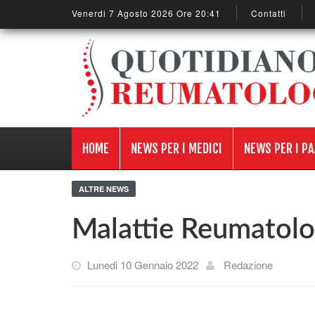
Venerdi 7 Agosto 2026 Ore 20:41
Contatti
HOME
NEWS PER I MEDICI
NEWS PER I PA
ALTRE NEWS
Malattie Reumatolog
Lunedi 10 Gennaio 2022
Redazione