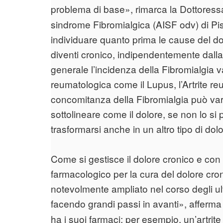
problema di base», rimarca la Dottores
sindrome Fibromialgica (AISF odv) di Pi
individuare quanto prima le cause del do
diventi cronico, indipendentemente dall
generale l’incidenza della Fibromialgia va
reumatologica come il Lupus, l’Artrite re
concomitanza della Fibromialgia può var
sottolineare come il dolore, se non lo s
trasformarsi anche in un altro tipo di dol
Come si gestisce il dolore cronico e con 
farmacologico per la cura del dolore cro
notevolmente ampliato nel corso degli ult
facendo grandi passi in avanti», afferm
ha i suoi farmaci: per esempio, un’artrite