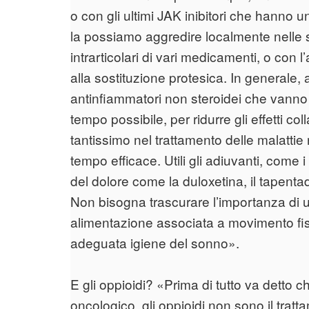
o con gli ultimi JAK inibitori che hanno un
la possiamo aggredire localmente nelle se
intrarticolari di vari medicamenti, o con l
alla sostituzione protesica. In generale
antinfiammatori non steroidei che vanno 
tempo possibile, per ridurre gli effetti col
tantissimo nel trattamento delle malattie
tempo efficace. Utili gli adiuvanti, come 
del dolore come la duloxetina, il tapentad
Non bisogna trascurare l’importanza di un 
alimentazione associata a movimento fisi
adeguata igiene del sonno».
E gli oppioidi? «Prima di tutto va detto c
oncologico, gli oppioidi non sono il trattam